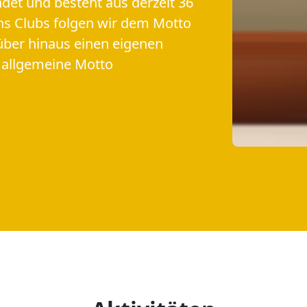
det und besteht aus derzeit 36
ons Clubs folgen wir dem Motto
über hinaus einen eigenen
 allgemeine Motto