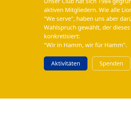
Unser Club hat sich 1984 gegrün
aktiven Mitgliedern. Wie alle Li
"We serve", haben uns aber dar
Wahlspruch gewählt, der dieses
konkretisiert:
"Wir in Hamm, wir für Hamm".
Aktivitäten
Spenden