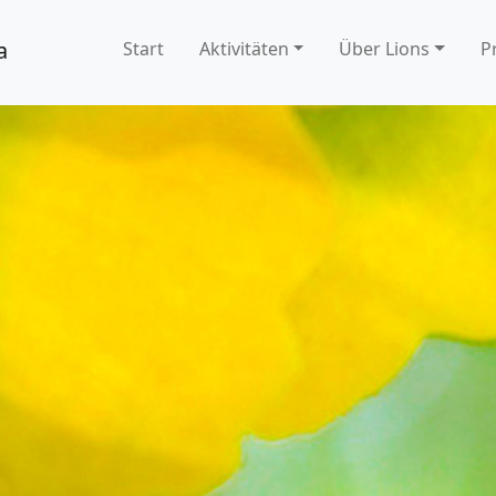
a
Start
Aktivitäten
Über Lions
P