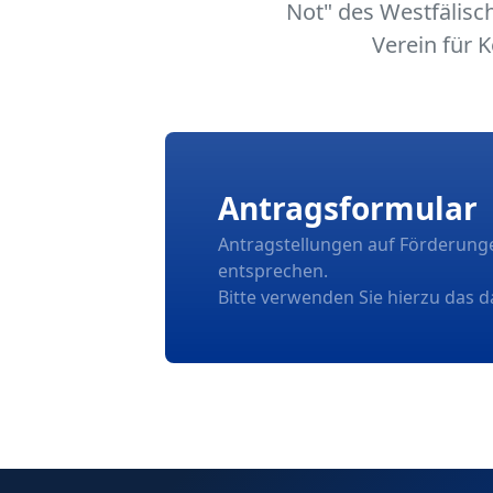
Not" des Westfälisc
Verein für 
Antragsformular
Antragstellungen auf Förderunge
entsprechen.
Bitte verwenden Sie hierzu das d